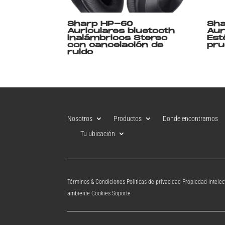
Sharp HP-60
Sh
Auriculares bluetooth
Aur
inalámbricos Stereo
Est
con cancelación de
pru
ruido
Nosotros
Productos
Donde encontrarnos
Tu ubicación
Términos & Condiciones Políticas de privacidad Propiedad intel
ambiente Cookies Soporte