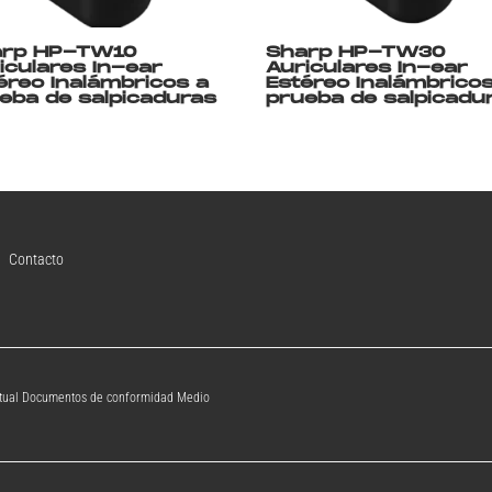
arp HP-TW10
Sharp HP-TW30
iculares In-ear
Auriculares In-ear
éreo Inalámbricos a
Estéreo Inalámbricos
eba de salpicaduras
prueba de salpicadu
Contacto
ectual Documentos de conformidad Medio 