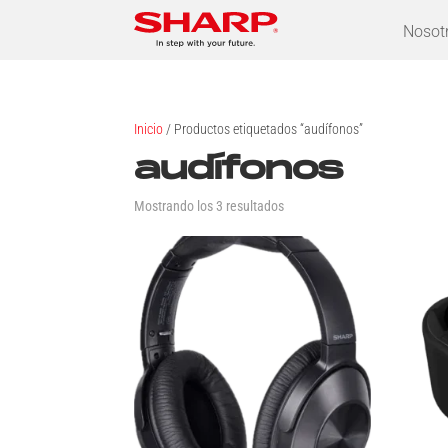
Nosot
Inicio
/ Productos etiquetados “audífonos”
audífonos
Mostrando los 3 resultados