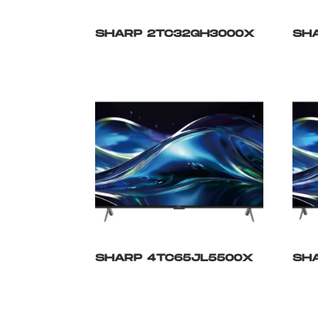
SHARP 2TC32GH3000X
SH
SHARP 4TC65JL5500X
SH