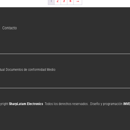
1
2
3
4
→
Contacto
ectual Documentos de conformidad Medio 
yright
SharpLatam Electronics
.
Todos los derechos reservados . Diseño y programación
INV