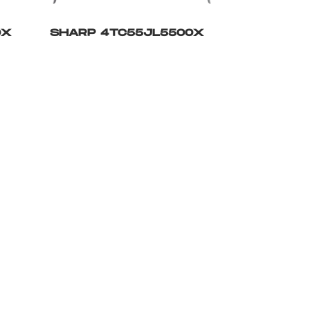
0X
SHARP 4TC55JL5500X