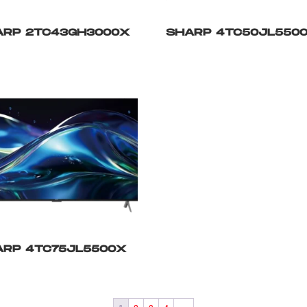
ARP 2TC43GH3000X
SHARP 4TC50JL550
ARP 4TC75JL5500X