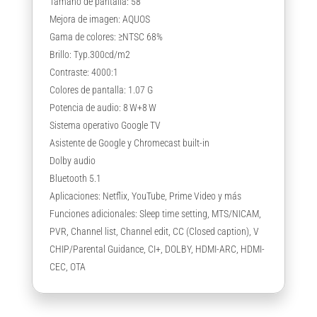
Tamaño de pantalla: 58″
Mejora de imagen: AQUOS
Gama de colores: ≥NTSC 68%
Brillo: Typ.300cd/m2
Contraste: 4000:1
Colores de pantalla: 1.07 G
Potencia de audio: 8 W+8 W
Sistema operativo Google TV
Asistente de Google y Chromecast built-in
Dolby audio
Bluetooth 5.1
Aplicaciones: Netflix, YouTube, Prime Video y más
Funciones adicionales: Sleep time setting, MTS/NICAM,
PVR, Channel list, Channel edit, CC (Closed caption), V
CHIP/Parental Guidance, CI+, DOLBY, HDMI-ARC, HDMI-
CEC, OTA