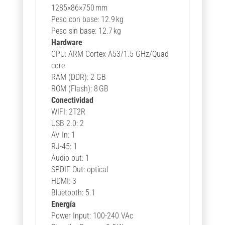
1285×86×750 mm
Peso con base: 12.9 kg
Peso sin base: 12.7 kg
Hardware
CPU: ARM Cortex-A53/1.5 GHz/Quad
core
RAM (DDR): 2 GB
ROM (Flash): 8 GB
Conectividad
WIFI: 2T2R
USB 2.0: 2
AV In: 1
RJ-45: 1
Audio out: 1
SPDIF Out: optical
HDMI: 3
Bluetooth: 5.1
Energía
Power Input: 100-240 VAc