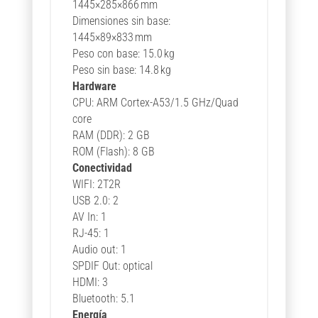
1445×285×866 mm
Dimensiones sin base:
1445×89×833 mm
Peso con base: 15.0 kg
Peso sin base: 14.8 kg
Hardware
CPU: ARM Cortex-A53/1.5 GHz/Quad
core
RAM (DDR): 2 GB
ROM (Flash): 8 GB
Conectividad
WIFI: 2T2R
USB 2.0: 2
AV In: 1
RJ-45: 1
Audio out: 1
SPDIF Out: optical
HDMI: 3
Bluetooth: 5.1
Energía