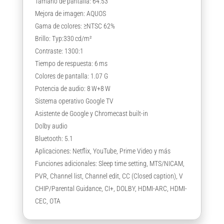
Tamaño de pantalla: 64.53″
Mejora de imagen: AQUOS
Gama de colores: ≥NTSC 62%
Brillo: Typ:330 cd/m²
Contraste: 1300:1
Tiempo de respuesta: 6 ms
Colores de pantalla: 1.07 G
Potencia de audio: 8 W+8 W
Sistema operativo Google TV
Asistente de Google y Chromecast built-in
Dolby audio
Bluetooth: 5.1
Aplicaciones: Netflix, YouTube, Prime Video y más
Funciones adicionales: Sleep time setting, MTS/NICAM,
PVR, Channel list, Channel edit, CC (Closed caption), V
CHIP/Parental Guidance, CI+, DOLBY, HDMI-ARC, HDMI-
CEC, OTA