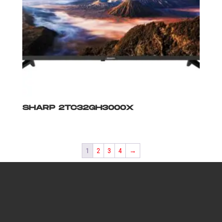
SHARP 2TC32GH3000X
1
2
3
4
→